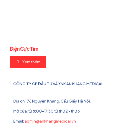
Điện Cực Tim
Xem thêm
CÔNG TY CP ĐẦU TƯ VÀ XNK AN KHANG MEDICAL
Địa chỉ: 78 Nguyễn Khang, Cầu Giấy, Hà Nội.
Mở cửa: từ 8:00-17:30 từ thứ 2 - thứ 6
Email:
admin@ankhangmedical.vn