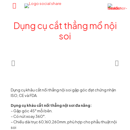
Dụng cụ cắt thẳng mổ nội
soi
Dụng cụ khâu cắt nối thẳng nội soi gập góc đạt chứng nhận
ISO, CE và FDA.
Dụng cụ khâu cắt nối thẳng nội soi đa năng:
– Gập góc 45° mỗi bên.
– Có nút xoay 360°.
– Chiều dài trục 60,160,260mm, phù hợp cho phẫu thuật nội
soi