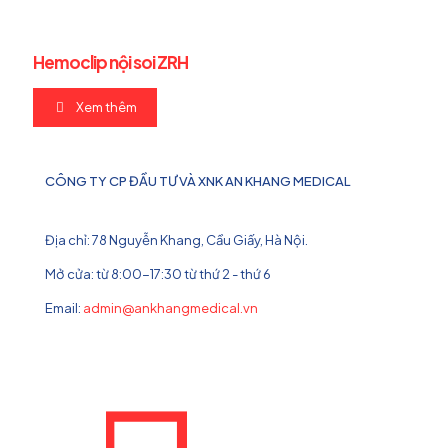
Hemoclip nội soi ZRH
Xem thêm
CÔNG TY CP ĐẦU TƯ VÀ XNK AN KHANG MEDICAL
Địa chỉ: 78 Nguyễn Khang, Cầu Giấy, Hà Nội.
Mở cửa: từ 8:00-17:30 từ thứ 2 - thứ 6
Email:
admin@ankhangmedical.vn