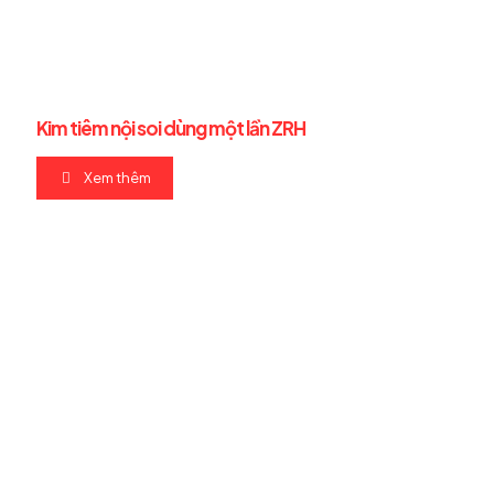
Kim tiêm nội soi dùng một lần ZRH
Xem thêm