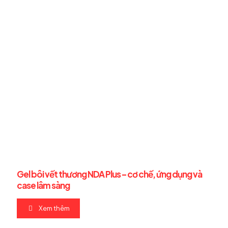
Gel bôi vết thương NDA Plus – cơ chế, ứng dụng và
case lâm sàng
Xem thêm