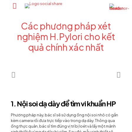
Các phương pháp xét
nghiệm H.Pylori cho kết
quả chính xác nhất
1. Nội soi dạ dày để tìm vi khuẩn HP
Phương pháp này, bác sĩ sẽ sử dụng ống nội soi nhỏ có gắn
kèm camera rồi đưa trực tiếp vào trong dạ dày. Thông qua
ống thực quản, bác sĩ tìm đúng vị trí bị loét và lấy một mảnh
sinh thiết ở vùng dạ dày bị viêm. Sau đó, mẫu sinh thiết sẽ