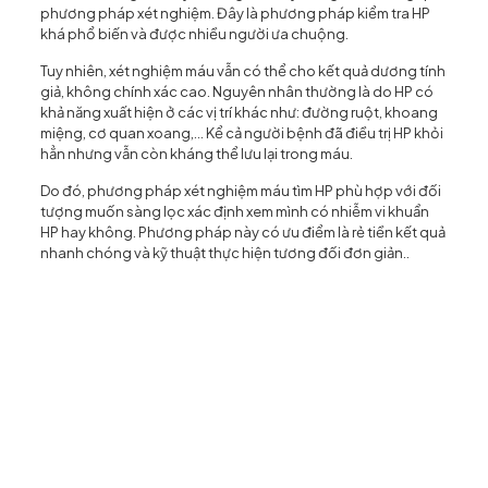
phương pháp xét nghiệm. Đây là phương pháp kiểm tra HP
khá phổ biến và được nhiều người ưa chuộng.
Tuy nhiên, xét nghiệm máu vẫn có thể cho kết quả dương tính
giả, không chính xác cao. Nguyên nhân thường là do HP có
khả năng xuất hiện ở các vị trí khác như: đường ruột, khoang
miệng, cơ quan xoang,… Kể cả người bệnh đã điều trị HP khỏi
hẳn nhưng vẫn còn kháng thể lưu lại trong máu.
Do đó, phương pháp xét nghiệm máu tìm HP phù hợp với đối
tượng muốn sàng lọc xác định xem mình có nhiễm vi khuẩn
HP hay không. Phương pháp này có ưu điểm là rẻ tiền kết quả
nhanh chóng và kỹ thuật thực hiện tương đối đơn giản..