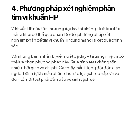
4. Phương pháp xét nghiệm phân
tìm vi khuẩn HP
Vi khuẩn HP nếu tồn tại trong dạ dày thì chúng sẽ được đào
thải ra khỏi cơ thể qua phân. Do đó, phương pháp xét
nghiệm phân để tìm vi khuẩn HP cũng mang lại kết quả chính
xác.
Với những bệnh nhân bị viêm loét dạ dày – tá tràng nhẹ thì có
thể lựa chọn phương pháp này. Quá trình test không tốn
nhiều thời gian và chi phí. Cách lấy mẫu tương đối đơn giản:
người bệnh tự lấy mẫu phân, cho vào lọ sạch, có nắp kín và
đem tới nơi test phải đảm bảo vệ sinh sạch sẽ.