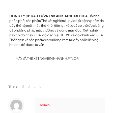
CÔNG TY CP ĐẦU TƯ VÀ XNK AN KHANG MEDICAL
là nhà
phân phối sản phẩm Thẻ xét nghiệm H.pylori từ bệnh phẩm dạ
dày thế hệ mới nhất, thẻ khô, tiện lợi, kết quả có thể đọc bằng
cả phương pháp mắt thường và dùng máy đọc. Xét nghiệm
này có độ nhạy 98%, độ đặc hiệu 100% và độ chính xác 99%.
Thông tin về sản phẩm xin vui lòng xem tại đây hoặc liên hệ
hotline để được tư vấn.
MÁY VÀ THẺ XÉT NGHIỆM NHANH H.PYLORI
Share
admin