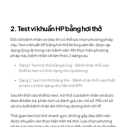
2. Test vi khuẩn HP bằng hơi thở
Đối với bệnh nhân sợ đau thì có thể lựa chọn phương pháp
này. Test vi khuẩn HP bằng hơi thở không xâm lấn, được áp
dụng rộng rãi trong các bệnh viện. Khi thực hiện phương
pháp này, bệnh nhân sẽ làm theo 2 dạng sau:
Dạng 1: Test hơi thở bằng bóng – Bệnh nhân thổi vào
thiết bị test có hình dạng như quả bóng.
Dạng 2: Test hơi thở bằng thẻ – Bệnh nhân thổi vào thiết
bị test có hình dạng như tấm thẻ ATM.
Sau khi thổi vào thiết bị test, hơi thở của bệnh nhân sẽ được
đem đi kiểm tra, phân tích và đánh giá các chỉ số. Mỗi chỉ số
sẽ cho biết bệnh nhân âm tính hay dương tính với HP.
Thời gian test hơi thở nhanh gọn, không gây đau đớn nên
được khuyến cáo thực hiện trên trẻ nhỏ. Lựa chọn phương
pháp này phù hợp với cả người từng điều trị HP và muốn kiểm